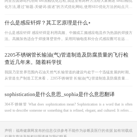
阿里云国际站代理商 seo黑帽优化过程,我这里有两种方法给大家阐述:seo白帽优
化方法,通过“标题-关键词-描述”的方式优化网站,使用SEO优化方法的站点只要
满足用户的需求,那么通过大
什么是感应钎焊？其工艺原理是什么⋆
什么是感应钎焊 感应钎焊是利用高频、中频或工频感应电流作为热源的焊接方
法。高频加热适合于焊接薄壁管件。采用同轴电缆和分合式感应圈可在远离电
源的现场进行钎焊，特别适用
2205不锈钢管长输油(气)管道制造及防腐质量的飞行检
查近几年来。随着科学技
我国乃至世界范围内石油天然气长输管道的建设均处于一个迅猛发展的时期。
从管道生产制造工艺来看， 2205不锈钢管 长输油(气)管道制造及防腐质量的飞
行检查近几年来。随着科学技术
sophistication是什么意思_sophia是什么意思翻译
304不锈钢管 What does sophistication mean? Sophistication is a word that is often
used to describe someone or something that is refined, elegant, and cultured. It refers to
the quality of being knowledgeable, experienced, and having a g
声明：福寿健康网发布的信息仅供参考不能作为诊断及医疗的依据 如有转载或
引用文章涉及版权问题请速与我们联系。