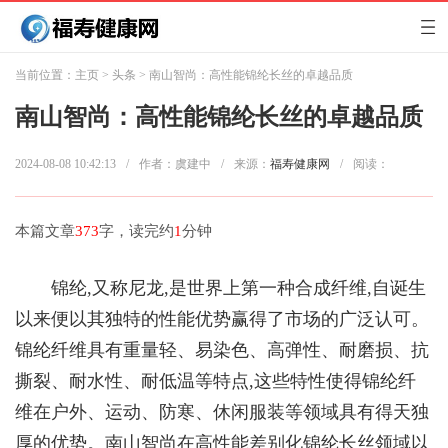
当前位置：
主页
>
头条
> 南山智尚：高性能锦纶长丝的卓越品质
南山智尚：高性能锦纶长丝的卓越品质
2024-08-08 10:42:13
/
作者：虞建中
/
来源：
福寿健康网
/
阅读：
本篇文章
373
字，读完约
1
分钟
锦纶,又称尼龙,是世界上第一种合成纤维,自诞生
以来便以其独特的性能优势赢得了市场的广泛认可。
锦纶纤维具有重量轻、易染色、高弹性、耐磨损、抗
撕裂、耐水性、耐低温等特点,这些特性使得锦纶纤
维在户外、运动、防寒、休闲服装等领域具有得天独
厚的优势。南山智尚在高性能差别化锦纶长丝领域以