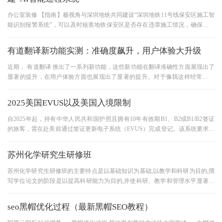
办公室装修 【指南】极视角与深圳地铁共同建设“深圳地铁11号线保安区施工智
能识别报警系统”，可以及时核查地铁保安区是否存在违章施工情况，确保地铁
的运行安全。 对于居住在
有道翻译新功能实测：准确度飙升，用户体验大升级
近期， 有道翻译 推出了一系列新功能，这些新功能在翻译准确性方面展现出了
显著的提升，在用户体验方面也展现出了显著的提升。对于像我这样经常使用
翻译工具 的用户来说，能够
2025美国EVUS以及美国入境限制
自2025年起，持有中华人民共和国护照且拥有10年有效期B1、B2或B1/B2签证
的旅客，需在赴美前通过签证更新电子系统（EVUS）完成登记。该系统要求旅
客在线更新个人基本信息，以确保顺利
苏州化学研究生研修班
苏州化学研究生研修班的主要特点是以基础知识为基础,以教学和科研为目的,撰
写学位论文的阶段是以提高科研能力为目的,并使科研、教学和管理水平显著增
强。 因此,南京化学制药工
seo黑帽优化过程（最新黑帽SEO教程）