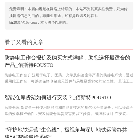
免责声明：本篇内容是在网络上转载的，本站不为其真实性负责，只为传
播网络信息为目的，非商业用途，如有异议请及时联系
btr2031@163.com，本人将予以删除。
看了又看的文章
防静电工作台报价及购买方式详解，助您选择最适合的
产品_佰斯特POUSTO
防静电工作台 广泛用于电子、医药、光学及实验室等严谨的防静电环境，透过
采用此工作台，可以确保静电敏感元器件与易燃易爆实验的安全性。 且该工作
台设计人性化、模块化、标
智能仓库货架如何进行安装？_佰斯特POUSTO
智能仓库 货架是一种使用物联网和自动化技术的现代化仓储设备，可以提高仓
库的效率和准确性，安装智能仓库货架需要以下步骤。 规划和设计 在安装智能
仓库货架之前，需要进行仔
“守护地铁运营“生命线”，极视角与深圳地铁运管办共
建“AI智能巡检系统”