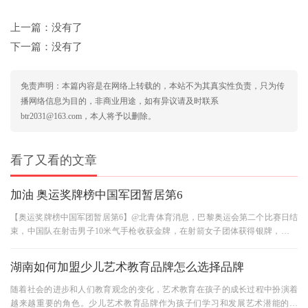
上一篇：没有了
下一篇：没有了
免责声明：本篇内容是在网络上转载的，本站不为其真实性负责，只为传
播网络信息为目的，非商业用途，如有异议请及时联系
btr2031@163.com，本人将予以删除。
看了又看的文章
加油 奥运奖牌榜中国军团暂居第6
【奥运奖牌榜中国军团暂居第6】@北青体育消息，巴黎奥运会第二个比赛日结
束，中国队在射击男子10米气手枪收获金牌，在射箭女子团体获得银牌，在女
子100米蝶泳获得铜牌，目前以
湖南如何加盟少儿艺术教育品牌怎么选择品牌
随着社会的进步和人们教育观念的变化，艺术教育在孩子的成长过程中扮演着
越来越重要的角色。少儿艺术教育品牌作为孩子们学习和发展艺术潜能的平