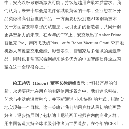
中，安克以极致创新激发可能，持续超越用户最本质需求。我
们认为，未来十年会是硬件领域最黄金的十年，企业想在细分
品类做出高创新度的产品，一方面要积极拥抱AI等创新技术，
另一方面需要非常强的赋能层，吸引更多的创造者，共同开创
更具想象力的未来。在今年的CES上，安克展出了Anker Prime
智显充 Pro、声阔飞跃线Plus、eufy Robot Vacuum Omni S2扫地
机器人等覆盖充电储能、影音娱乐、智能家居多领域的旗舰新
品，同时也非常高兴看到越来越多优秀的中国智能硬件企业闪
耀在这一全球盛会上。”
绘王趋势（
Huion
）董事长徐鹤峰
表示：“科技产品的创
新，永远要落地在用户的实际使用场景之中。我们追求科技、
艺术与生活的深度融合，并不断通过‘小步快跑’的方式，脚踏实
地实现每一个目标。这一策略让我们的用户群从最初的绘画爱
好者，逐步拓展到了包括迪士尼绘画工程师在内的专业人群，
用中国智造支持全球顶级创作者为世界造梦。在今年的CES上，