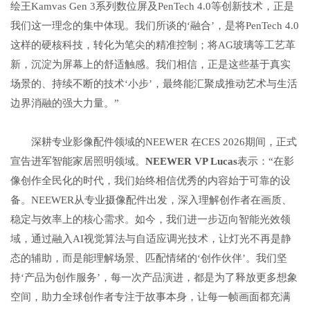
绘王Kamvas Gen 3系列数位屏及PenTech 4.0等创新技术，正是
我们这一理念的集中体现。我们所谈的‘融合’，是将PenTech 4.0
这样的硬核科技，转化为笔尖的精准控制；将AG玻璃等工艺革
新，沉淀为屏幕上的舒适触感。我们相信，正是这些基于真实
场景的、持续不断的技术‘小步’，最终能汇聚成推动艺术与生活
边界消融的强大力量。”
深耕专业影像配件领域的NEEWER 在CES 2026期间，正式
宣告进军智能家居照明领域。
NEEWER VP Lucas
表示：“在影
像创作全民化的时代，我们始终相信优秀的内容始于可靠的设
备。NEEWER从专业摄像配件出发，深入理解创作者在画质、
稳定与效率上的核心需求。如今，我们进一步迈向智能光效领
域，通过融入AI视觉算法与自适应调光技术，让灯光不再是静
态的辅助，而是能理解场景、匹配情绪的‘创作伙伴’。我们坚
持‘产品为创作服务’，每一次产品演进，都是为了释放更多想象
空间，助力全球创作者专注于故事本身，让每一帧画面都充满