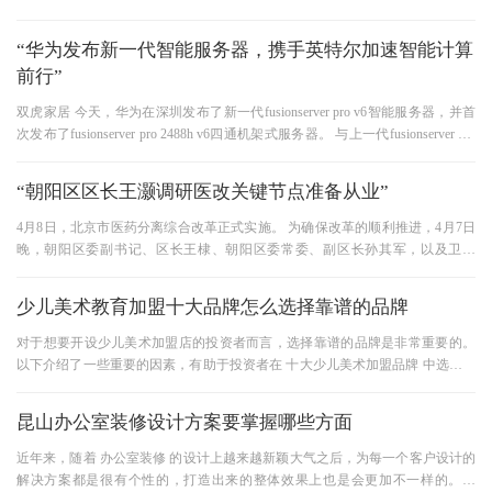
台，受到了家长们的广泛关注。
“华为发布新一代智能服务器，携手英特尔加速智能计算
前行”
双虎家居 今天，华为在深圳发布了新一代fusionserver pro v6智能服务器，并首
次发布了fusionserver pro 2488h v6四通机架式服务器。 与上一代fusionserver pro
v5相结合的第二代英特尔和reg； 至强
“朝阳区区长王灏调研医改关键节点准备从业”
4月8日，北京市医药分离综合改革正式实施。 为确保改革的顺利推进，4月7日
晚，朝阳区委副书记、区长王棣、朝阳区委常委、副区长孙其军，以及卫计
委、发改委、人社局、财政局、
少儿美术教育加盟十大品牌怎么选择靠谱的品牌
对于想要开设少儿美术加盟店的投资者而言，选择靠谱的品牌是非常重要的。
以下介绍了一些重要的因素，有助于投资者在 十大少儿美术加盟品牌 中选择一
家适合自己的品牌。 首先是
昆山办公室装修设计方案要掌握哪些方面
近年来，随着 办公室装修 的设计上越来越新颖大气之后，为每一个客户设计的
解决方案都是很有个性的，打造出来的整体效果上也是会更加不一样的。因