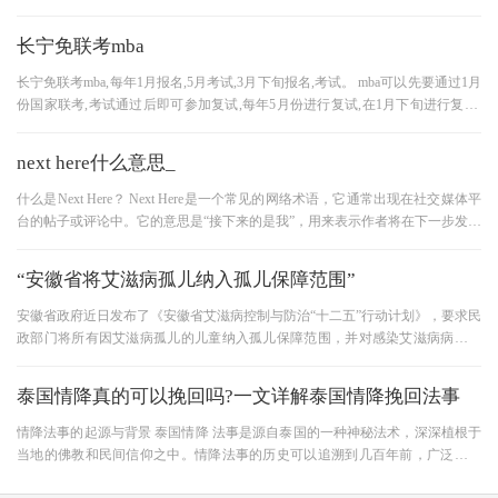
此，从设计的角度来说，需要
长宁免联考mba
长宁免联考mba,每年1月报名,5月考试,3月下旬报名,考试。 mba可以先要通过1月
份国家联考,考试通过后即可参加复试,每年5月份进行复试,在1月下旬进行复试,
复试通过后即可参加国家,复试过
next here什么意思_
什么是Next Here？ Next Here是一个常见的网络术语，它通常出现在社交媒体平
台的帖子或评论中。它的意思是“接下来的是我”，用来表示作者将在下一步发表
自己的看法或分享自己的经历
“安徽省将艾滋病孤儿纳入孤儿保障范围”
安徽省政府近日发布了《安徽省艾滋病控制与防治“十二五”行动计划》，要求民
政部门将所有因艾滋病孤儿的儿童纳入孤儿保障范围，并对感染艾滋病病毒的
儿童和患儿给予适当的基
泰国情降真的可以挽回吗?一文详解泰国情降挽回法事
情降法事的起源与背景 泰国情降 法事是源自泰国的一种神秘法术，深深植根于
当地的佛教和民间信仰之中。情降法事的历史可以追溯到几百年前，广泛用于
帮助人们解决感情问题。泰