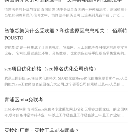
情降法事的起源与背景 泰国情降 法事是源自泰国的一种神秘法术，深深植根于
当地的佛教和民间信仰之中。情降法事的历史可以追溯到几百年前，广泛用于
帮助人们解决感情问题。泰
智能货架为什么受欢迎？和这些原因息息相关！_佰斯特
POUSTO
智能货架 是一种集成了计算机视觉、物联网、人工智能等多种技术的新型零售
设备。 它可以通过感知环境、分析数据、优化供应链等手段提高零售业务的效
率、准确性和用户体验。 近
seo项目优化价格（seo排名优化公司价格）
腾讯云国际版 seo项目优化价格为: SEO优化价格seo优化价格主要看哪个seo人员
的能力,seo工程师薪资范围在几大公司,这个要看公司的规模以及seo人员的学历
以及技术水平,一个seo从业人员的
青浦区mba免联考
316L不锈钢带 青浦区mba免联考专业采取网上报名,无需参加国家统一的全国联
考,联考的条件是本科毕业一年以上工作经验且工作经验满三年,且工作业绩均能
优秀。 培养方式:采用的是进校
灭蚊灯厂家：灭蚊工具都有哪些？、