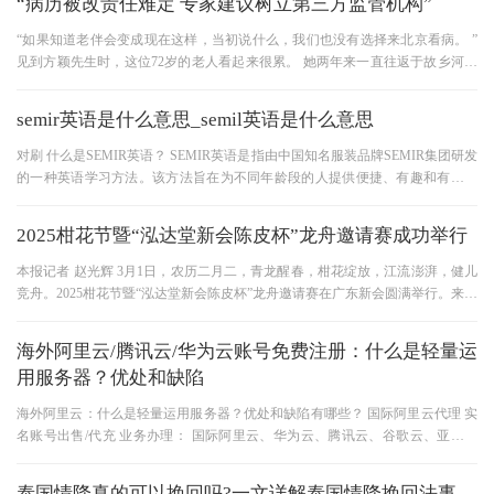
“病历被改责任难定 专家建议树立第三方监管机构”
“如果知道老伴会变成现在这样，当初说什么，我们也没有选择来北京看病。 ”
见到方颖先生时，这位72岁的老人看起来很累。 她两年来一直往返于故乡河北
省秦皇岛市和北京之间，
semir英语是什么意思_semil英语是什么意思
对刷 什么是SEMIR英语？ SEMIR英语是指由中国知名服装品牌SEMIR集团研发
的一种英语学习方法。该方法旨在为不同年龄段的人提供便捷、有趣和有效的
英语学习体验。通过SEMIR英语，学习者
2025柑花节暨“泓达堂新会陈皮杯”龙舟邀请赛成功举行
本报记者 赵光辉 3月1日，农历二月二，青龙醒春，柑花绽放，江流澎湃，健儿
竞舟。2025柑花节暨“泓达堂新会陈皮杯”龙舟邀请赛在广东新会圆满举行。来自
全国各地的泓达堂新老经
海外阿里云/腾讯云/华为云账号免费注册：什么是轻量运
用服务器？优处和缺陷
海外阿里云：什么是轻量运用服务器？优处和缺陷有哪些？ 国际阿里云代理 实
名账号出售/代充 业务办理： 国际阿里云、华为云、腾讯云、谷歌云、亚马逊
云、微软云、短信签名验证
泰国情降真的可以挽回吗?一文详解泰国情降挽回法事