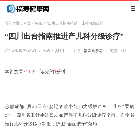
当前位置：
主页
>
头条
> “四川出台指南推进产儿科分级诊疗”
“四川出台指南推进产儿科分级诊疗”
2021-06-10 20:46:43
/
作者：虞建中
/
来源：
福寿健康网
/
阅读：
118
本篇文章
311
字，读完约
1
分钟
总部成都5月25日专电(记者董小红) )为缓解产科、儿科“看病
难”，四川省卫计委近日发布产科和儿科分级诊疗指南，在全省
推行儿科分级诊疗制度，护卫“全面孩子”落地。