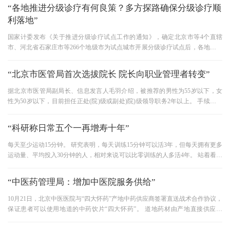
“各地推进分级诊疗有何良策？多方探路确保分级诊疗顺
利落地”
国家计委发布《关于推进分级诊疗试点工作的通知》，确定北京市等4个直辖
市、河北省石家庄市等266个地级市为试点城市开展分级诊疗试点后，各地纷纷
采取积极应对措施，根据地区优
“北京市医管局首次选拔院长 院长向职业管理者转变”
据北京市医管局副局长、信息发言人毛羽介绍，被推荐的男性为55岁以下，女
性为50岁以下，目前担任正处(院)级或副处)院)级领导职务2年以上。 手续为民
主推荐、申请和资格审查、面试
“科研称日常五个一再增寿十年”
每天至少运动15分钟。 研究表明，每天训练15分钟可以活3年，但每天拥有更多
运动量、平均投入30分钟的人，相对来说可以比零训练的人多活4年。 站着看书
看电视。 澳大利亚研究人员
“中医药管理局：增加中医院服务供给”
10月21日，北京中医医院与“四大怀药”产地中药供应商签署直送战术合作协议，
保证患者可以使用地道的中药饮片“四大怀药”。 道地药材由产地直接供应医
院，省去中间环节，有助