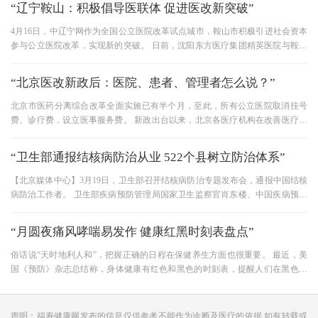
“辽宁鞍山：积极倡导医联体 促进医改新突破”
4月16日，中辽宁网作为全国公立医院改革试点城市，鞍山市积极引进社会资本
参与公立医院改革，实现新的突破。 日前，沈阳东方医疗集团精英医院与鞍山
德馨医院签署“合作医院”协
“北京医改新政后：医院、患者、管理者怎么说？”
北京市医药分离综合改革全面实施已有半个月，至此，所有公立医院取消挂号
费、诊疗费，设立医事服务费。 新政出台以来，北京各医疗机构在改善医疗服
务和重构医学价值方面开始显
“卫生部通报结核病防治从业 522个县树立防治体系”
【北京媒体中心】3月19日，卫生部召开结核病防治专题发布会，通报中国结核
病防治工作者。 卫生部疾病预防管理局国家卫生监察官肖东楼、中国疾病预防
控制中心结核病预防控制中心
“月圆夜痛风哮喘易发作 健康红黑时刻表盘点”
俗话说“天时地利人和”，把握正确的日程在保健养生方面也很重要。 最近，美
国《预防》杂志总结称，身体健康有红色和黑色的时刻表，提醒人们在黑色排
行榜上慎重重视不利于健康
声明：福寿健康网发布的信息仅供参考不能作为诊断及医疗的依据 如有转载或